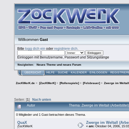
Willkommen
Gast
Bitte
logg dich ein
oder
registriere dich
.
Einloggen mit Benutzername, Passwort und Sitzungslänge
Neues Theme und neues Forum
Neuigkeiten:
ÜBERSICHT
HILFE
SUCHE
KALENDER
EINLOGGEN
REGISTRIER
ZocKWerK.de
>
[ZocKWerK]
>
[Rollenspiele]
>
[Felsbrauer]
>
Zwerge im Weltall 
Seiten: [
1
]
Nach unten
Autor
Thema: Zwerge im Weltall (Arbeitstite
0 Mitglieder und 1 Gast betrachten dieses Thema.
QuaX
Zwerge im Weltall (Arbeit
ZocKWerK
«
am:
Oktober 04, 2006, 15:03