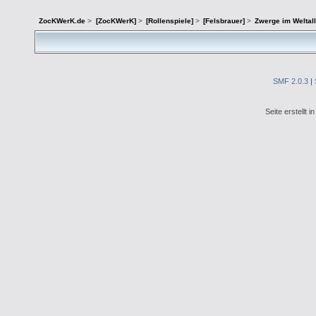
ZocKWerK.de
>
[ZocKWerK]
>
[Rollenspiele]
>
[Felsbrauer]
>
Zwerge im Weltall 
SMF 2.0.3
|
Seite erstellt 