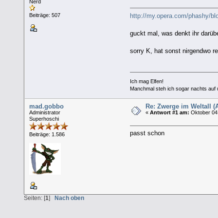
Nerd
http://my.opera.com/phashy/b
Beiträge: 507
guckt mal, was denkt ihr darüb
sorry K, hat sonst nirgendwo r
Ich mag Elfen!
Manchmal steh ich sogar nachts auf 
mad.gobbo
Re: Zwerge im Weltall (Ar
Administrator
«
Antwort #1 am:
Oktober 04,
Superhoschi
passt schon
Beiträge: 1.586
Seiten: [
1
]
Nach oben