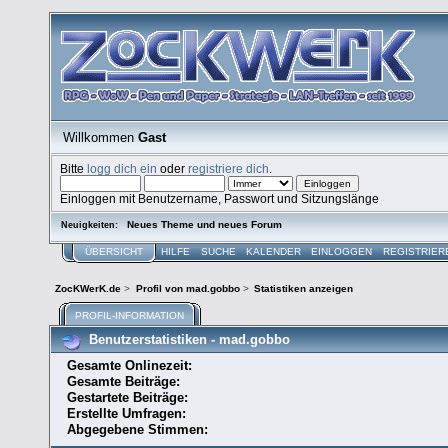
Willkommen
Gast
Bitte
logg dich ein
oder
registriere dich
.
Einloggen mit Benutzername, Passwort und Sitzungslänge
Neues Theme und neues Forum
Neuigkeiten:
ÜBERSICHT
HILFE
SUCHE
KALENDER
EINLOGGEN
REGISTRIER
ZocKWerK.de
>
Profil von mad.gobbo
>
Statistiken anzeigen
PROFIL-INFORMATION
Benutzerstatistiken - mad.gobbo
Gesamte Onlinezeit:
Gesamte Beiträge:
Gestartete Beiträge:
Erstellte Umfragen:
Abgegebene Stimmen: