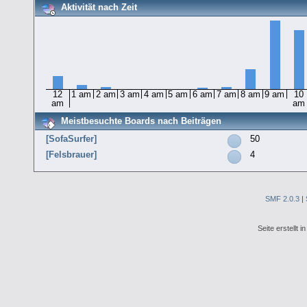
Aktivität nach Zeit
12
1 am
2 am
3 am
4 am
5 am
6 am
7 am
8 am
9 am
10
am
am
Meistbesuchte Boards nach Beiträgen
[SofaSurfer]
50
[Felsbrauer]
4
SMF 2.0.3
|
Seite erstellt 